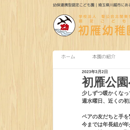
幼保連携型認定こども園｜埼玉県川越市にある
ホーム
本園の紹介
2023年3月2日
初雁公園
少しずつ暖かくなっ
週水曜日、近くの初
ペアの友だちと手を
今までは年長組が年