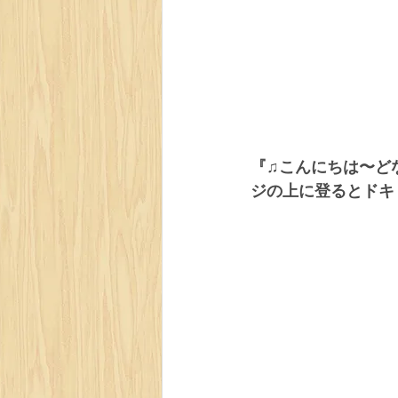
『♫こんにちは〜ど
ジの上に登るとドキ