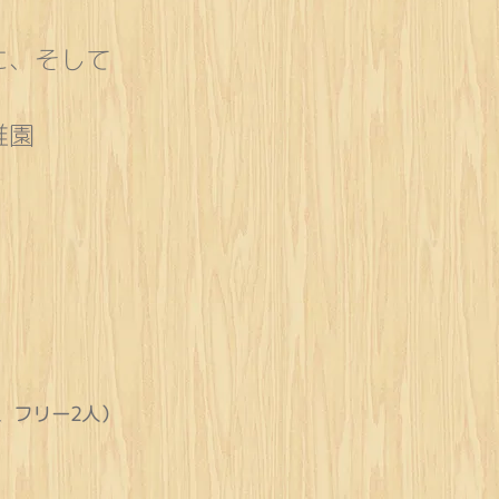
、
に、そして
稚園
、フリー2人
）