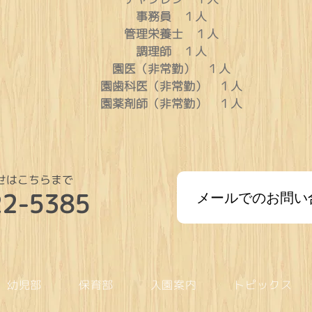
事務員 １人
管理栄養士 １人
調理師 １人
園医（非常勤） １人
園歯科医（非常勤） １人
園薬剤師（非常勤） １人
せはこちらまで
22-5385
メールでのお問い
幼児部
保育部
入園案内
トピックス