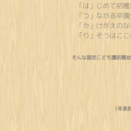
「は」じめて初雁
「つ」ながる卒園
「か」けがえのな
「り」そうはここ
そんな認定こども園初雁
（
年長