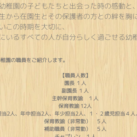
幼稚園の子どもたちと出会った時の感動と
生から在園生とその保護者の方との絆を胸
いこの時期を大切に、
にいるすべての人が自分らしく過ごせる幼
幼稚園の職員をご紹介します。
【職員人数】
園長 １人
副園長 １人
主幹保育教諭 １人
保育教諭 12
人
担当2
人、年中担当2人、年少担当2人、１
・２
歳児担当４人
保育教諭（非常勤） ５
人
補助職員（非常勤） ５
人
チャプレン １人